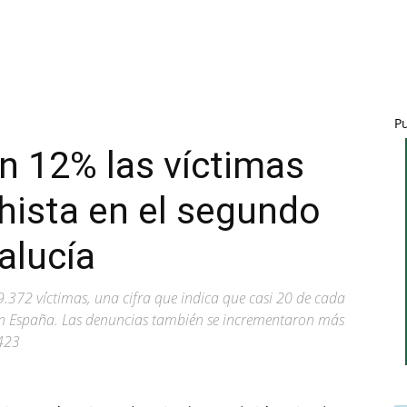
P
n 12% las víctimas
hista en el segundo
alucía
 9.372 víctimas, una cifra que indica que casi 20 de cada
 en España. Las denuncias también se incrementaron más
.423