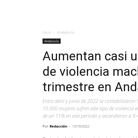
Inicio
Andalucía
Andalucía
Aumentan casi u
de violencia mac
trimestre en And
Entre abril y junio de 2022 se contabilizaron
10.000 mujeres sufren este tipo de violencia
de un 11% en este periodo y ascendieron a 9
Por
Redacción
-
13/10/2022