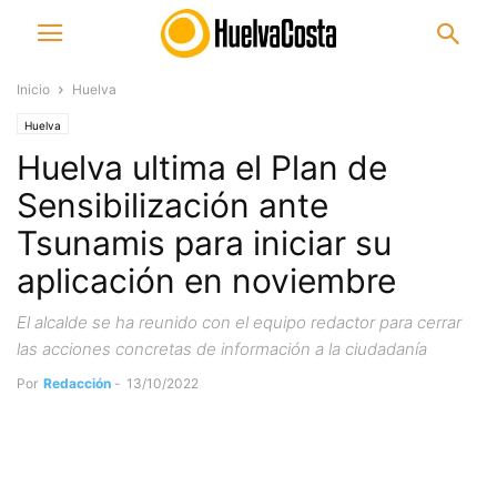
Inicio
Huelva
Huelva
Huelva ultima el Plan de
Sensibilización ante
Tsunamis para iniciar su
aplicación en noviembre
El alcalde se ha reunido con el equipo redactor para cerrar
las acciones concretas de información a la ciudadanía
Por
Redacción
-
13/10/2022