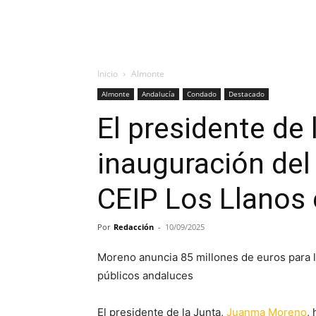
Inicio
Almonte
Almonte
Andalucía
Condado
Destacado
El presidente de 
inauguración del 
CEIP Los Llanos
Por
Redacción
-
10/09/2025
Moreno anuncia 85 millones de euros para la
públicos andaluces
El presidente de la Junta,
Juanma Moreno
,