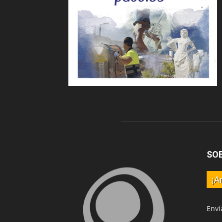
SO
¡A
Enví