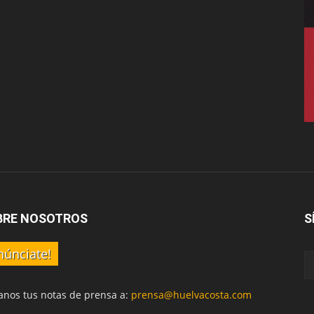
BRE NOSOTROS
S
núnciate!
anos tus notas de prensa a:
prensa@huelvacosta.com