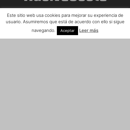
Este sitio web usa cookies para mejorar su experiencia de
SOBRE NOSOTROS
usuario. Asumiremos que está de acuerdo con ello si sigue
navegando.
Leer más
Aceptar
Teléfono de contacto: 959 807 059
¡Anúnciate!
Envíanos tus notas de prensa a:
prensa@huelvacosta.com
Contáctenos:
info@huelvacosta.com
SÍGUENOS
© HuelvaCosta