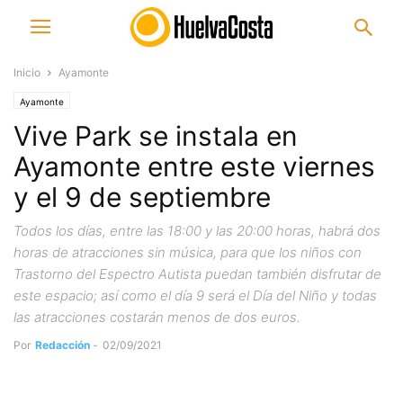
Inicio
Ayamonte
Ayamonte
Vive Park se instala en
Ayamonte entre este viernes
y el 9 de septiembre
Todos los días, entre las 18:00 y las 20:00 horas, habrá dos
horas de atracciones sin música, para que los niños con
Trastorno del Espectro Autista puedan también disfrutar de
este espacio; así como el día 9 será el Día del Niño y todas
las atracciones costarán menos de dos euros.
Por
Redacción
-
02/09/2021