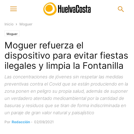
Inicio
Moguer
Moguer
Moguer refuerza el
dispositivo para evitar fiestas
ilegales y limpia la Fontanilla
Las concentraciones de jóvenes sin respetar las medidas
preventivas contra el Covid que se están produciendo en la
zona ponen en peligro su propia salud, además de suponer
un verdadero atentado medioambiental por la cantidad de
basuras y residuos que se tiran de forma indiscriminada en
un paraje de gran valor natural y paisajístico
Por
Redacción
-
02/09/2021