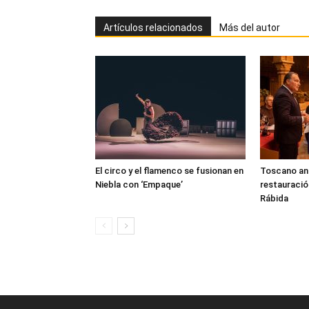
Artículos relacionados
Más del autor
El circo y el flamenco se fusionan en
Toscano anun
Niebla con ‘Empaque’
restauració
Rábida