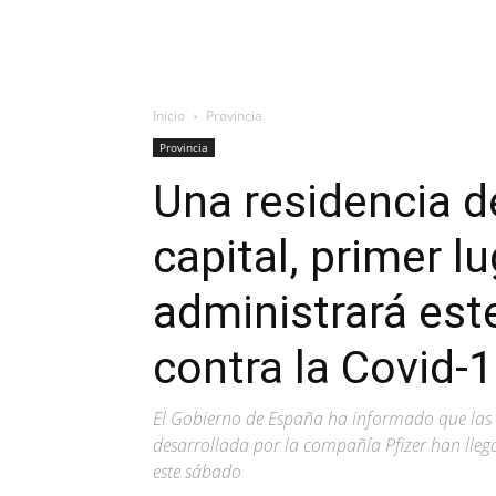
Inicio
Provincia
Provincia
Una residencia d
capital, primer l
administrará est
contra la Covid-
El Gobierno de España ha informado que las p
desarrollada por la compañía Pfizer han lle
este sábado