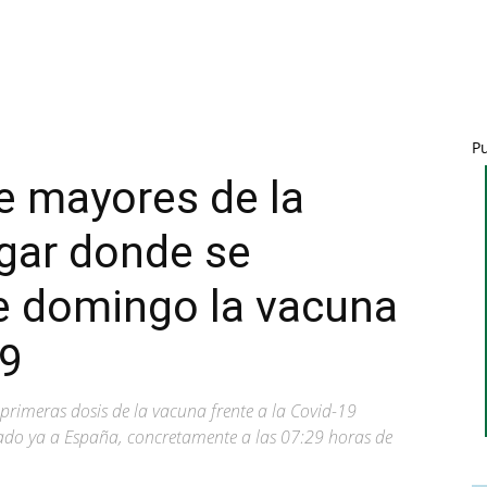
P
e mayores de la
ugar donde se
e domingo la vacuna
19
rimeras dosis de la vacuna frente a la Covid-19
gado ya a España, concretamente a las 07:29 horas de