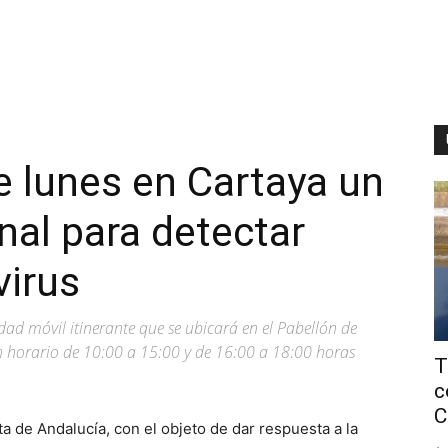
te lunes en Cartaya un
nal para detectar
virus
dad móvil itinerante que se ubicará en el Pabellón de
en horario de 10:00 a 15:00 y de 16:00 a 18:00 horas
T
c
C
a de Andalucía, con el objeto de dar respuesta a la