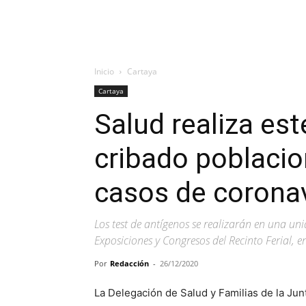
Inicio
Cartaya
Cartaya
Salud realiza es
cribado poblacio
casos de corona
Los test de antígenos se realizarán en una uni
Exposiciones y Congresos del Recinto Ferial, 
Por
Redacción
-
26/12/2020
La Delegación de Salud y Familias de la Junt