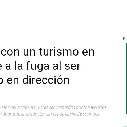
P
con un turismo en
 a la fuga al ser
o en dirección
esos del accidente, y tras ser atendidos por los servicios
robar que el conductor carece de carne de conducir