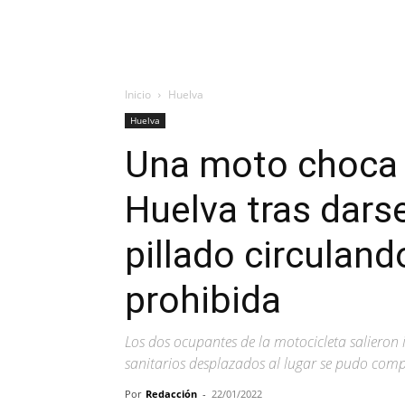
Inicio
Huelva
Huelva
Una moto choca 
Huelva tras darse
pillado circuland
prohibida
Los dos ocupantes de la motocicleta salieron il
sanitarios desplazados al lugar se pudo comp
Por
Redacción
-
22/01/2022