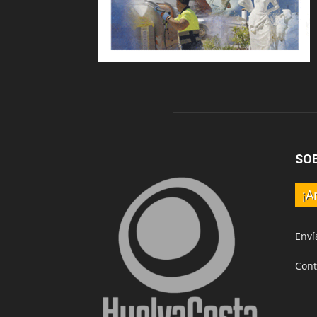
SO
¡A
Enví
Cont