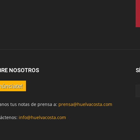
BRE NOSOTROS
S
núnciate!
anos tus notas de prensa a:
prensa@huelvacosta.com
áctenos:
info@huelvacosta.com