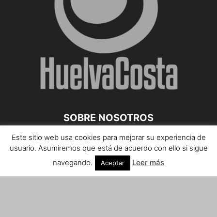
SOBRE NOSOTROS
Este sitio web usa cookies para mejorar su experiencia de
Teléfono de contacto: 959 807 059
usuario. Asumiremos que está de acuerdo con ello si sigue
¡Anúnciate!
navegando.
Leer más
Aceptar
Envíanos tus notas de prensa a:
prensa@huelvacosta.com
Contáctenos:
info@huelvacosta.com