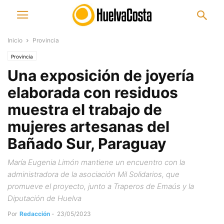
Inicio
Provincia
Provincia
Una exposición de joyería
elaborada con residuos
muestra el trabajo de
mujeres artesanas del
Bañado Sur, Paraguay
María Eugenia Limón mantiene un encuentro con la
administradora de la asociación Mil Solidarios, que
promueve el proyecto, junto a Traperos de Emaús y la
Diputación de Huelva
Por
Redacción
-
23/05/2023