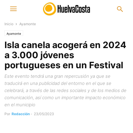
Inicio
Ayamonte
Ayamonte
Isla canela acogerá en 2024
a 3.000 jóvenes
portugueses en un Festival
Este evento tendrá una gran repercusión ya que se
traducirá en una publicidad del entorno en el que se
celebrará, a través de las redes sociales y de los medios de
comunicación, así como un importante impacto económico
en el municipio
Por
Redacción
-
23/05/2023