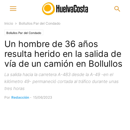
Inicio
Bollullos Par del Condado
Bollullos Par del Condado
Un hombre de 36 años
resulta herido en la salida de
vía de un camión en Bollullos
La salida hacia la carretera A-483 desde la A-49 -en el
kilómetro 49- permaneció cortada al tráfico durante unas
tres horas
Por
Redacción
-
15/06/2023