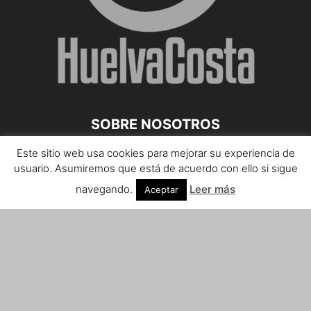
SOBRE NOSOTROS
Este sitio web usa cookies para mejorar su experiencia de
Teléfono de contacto: 959 807 059
usuario. Asumiremos que está de acuerdo con ello si sigue
¡Anúnciate!
navegando.
Leer más
Aceptar
Envíanos tus notas de prensa a:
prensa@huelvacosta.com
Contáctenos:
info@huelvacosta.com
SÍGUENOS