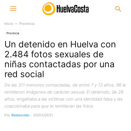
Inicio
Provincia
Provincia
Un detenido en Huelva con
2.484 fotos sexuales de
niñas contactadas por una
red social
De las 311 menores contactadas, de entre 7 y 13 años, 96 le
remitieron imágenes de carácter sexual. El detenido, de 28
años, engañaba a las víctimas con una identidad falsa y las
coaccionaba para que le remitieran las fotos
Por
Redacción
-
05/03/2021