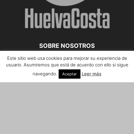
SOBRE NOSOTROS
Este sitio web usa cookies para mejorar su experiencia de
Teléfono de contacto: 959 807 059
usuario. Asumiremos que está de acuerdo con ello si sigue
¡Anúnciate!
navegando.
Leer más
Aceptar
Envíanos tus notas de prensa a:
prensa@huelvacosta.com
Contáctenos:
info@huelvacosta.com
SÍGUENOS