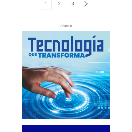
1
2
3
- Anuncio -