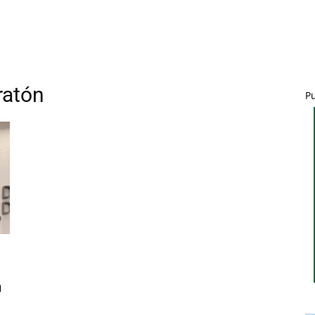
ratón
P
n