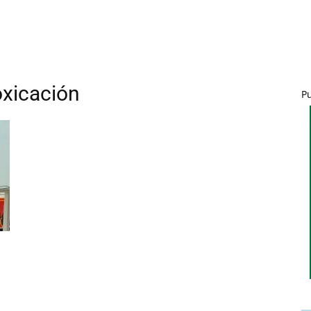
oxicación
P