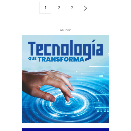
1
2
3
- Anuncio -