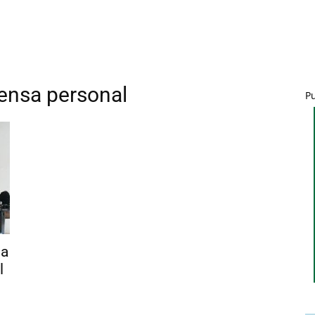
fensa personal
P
sa
l