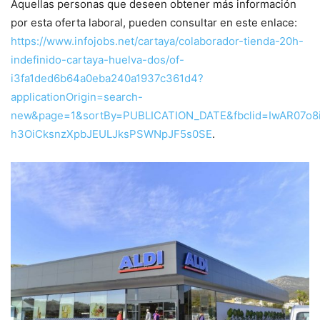
Aquellas personas que deseen obtener más información
por esta oferta laboral, pueden consultar en este enlace:
https://www.infojobs.net/cartaya/colaborador-tienda-20h-
indefinido-cartaya-huelva-dos/of-
i3fa1ded6b64a0eba240a1937c361d4?
applicationOrigin=search-
new&page=1&sortBy=PUBLICATION_DATE&fbclid=IwAR07o
h3OiCksnzXpbJEULJksPSWNpJF5s0SE
.