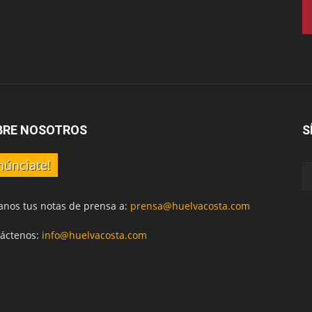
BRE NOSOTROS
S
núnciate!
anos tus notas de prensa a:
prensa@huelvacosta.com
áctenos:
info@huelvacosta.com