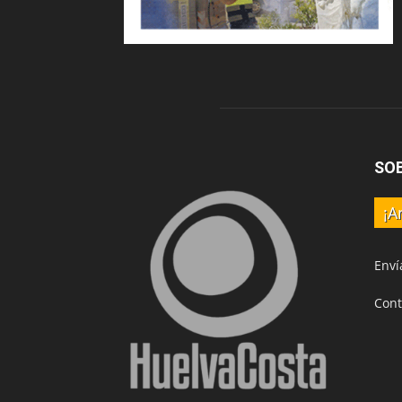
SO
¡A
Enví
Cont