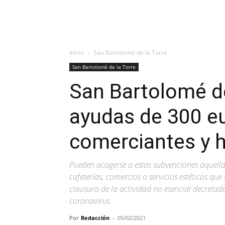
Inicio
San Bartolomé de la Torre
San Bartolomé de la Torre
San Bartolomé de
ayudas de 300 e
comerciantes y h
Pueden acogerse a estas subvenciones aquell
cafeterías, comercios o servicios estéticos qu
clausura de la actividad no esencial decretad
coronavirus
Por
Redacción
-
05/02/2021