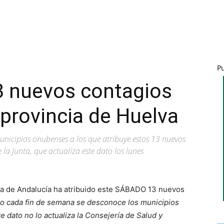
P
3 nuevos contagios
 provincia de Huelva
nicipios onubenses a los que atribuye estos 13 nuevos
 la Junta, que actualiza este dato los lunes
nta de Andalucía ha atribuido este SÁBADO 13 nuevos
o cada fin de semana se desconoce los municipios
 dato no lo actualiza la Consejería de Salud y