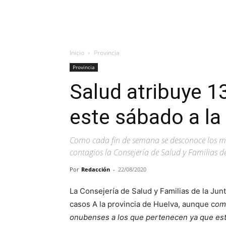
Inicio
Provincia
Provincia
Salud atribuye 1
este sábado a la
Como cada fin de semana se desconoce los mu
contagios la Consejería de Salud y Familias de
Por
Redacción
-
22/08/2020
La Consejería de Salud y Familias de la Ju
casos A la provincia de Huelva, aunque c
om
onubenses a los que pertenecen ya que este