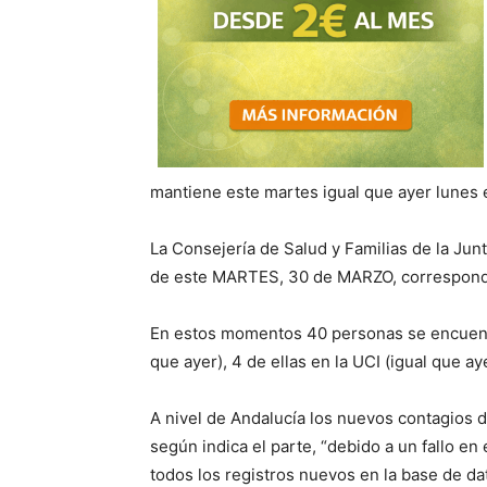
mantiene este martes igual que ayer lunes e
La Consejería de
S
alud y Familias de la Jun
de este
MARTES, 30
de
MARZO, correspondi
E
n estos momentos
40
personas se encuen
que ayer), 4 de
ellas en la UCI
(igual que ay
A nivel de
Andalucía los
nuevos contagios d
según indica el parte, “debido a un fallo en
todos los registros nuevos en la base de d