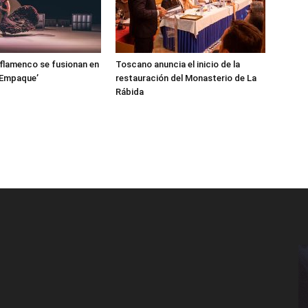
l flamenco se fusionan en
Toscano anuncia el inicio de la
‘Empaque’
restauración del Monasterio de La
Rábida