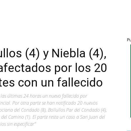
P
llos (4) y Niebla (4),
fectados por los 20
es con un fallecido
 las últimas 24 horas un nuevo fallecido por
incial. Por otra parte se han notificado 20 nuevos
ociana del Condado (8), Bollullos Par del Condado (4),
e del Camino (1). El parte resta un caso a San Juan del
os sin especificar”