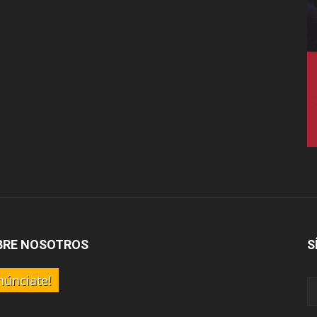
BRE NOSOTROS
S
núnciate!