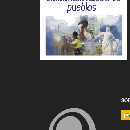
SO
¡A