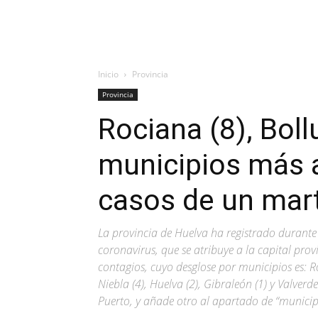
Inicio
Provincia
Provincia
Rociana (8), Bollu
municipios más a
casos de un mart
La provincia de Huelva ha registrado durante
coronavirus, que se atribuye a la capital prov
contagios, cuyo desglose por municipios es: R
Niebla (4), Huelva (2), Gibraleón (1) y Valverd
Puerto, y añade otro al apartado de “municipi