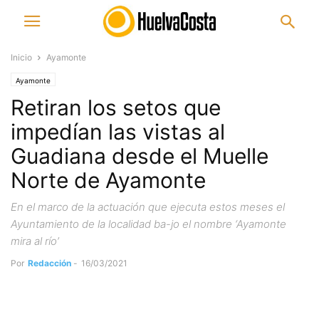
Inicio
Ayamonte
Ayamonte
Retiran los setos que
impedían las vistas al
Guadiana desde el Muelle
Norte de Ayamonte
En el marco de la actuación que ejecuta estos meses el
Ayuntamiento de la localidad ba-jo el nombre ‘Ayamonte
mira al río’
Por
Redacción
-
16/03/2021