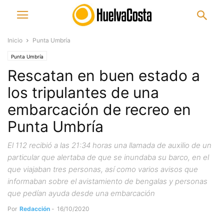
Inicio
Punta Umbría
Punta Umbría
Rescatan en buen estado a
los tripulantes de una
embarcación de recreo en
Punta Umbría
El 112 recibió a las 21:34 horas una llamada de auxilio de un
particular que alertaba de que se inundaba su barco, en el
que viajaban tres personas, así como varios avisos que
informaban sobre el avistamiento de bengalas y personas
que pedían ayuda desde una embarcación
Por
Redacción
-
16/10/2020