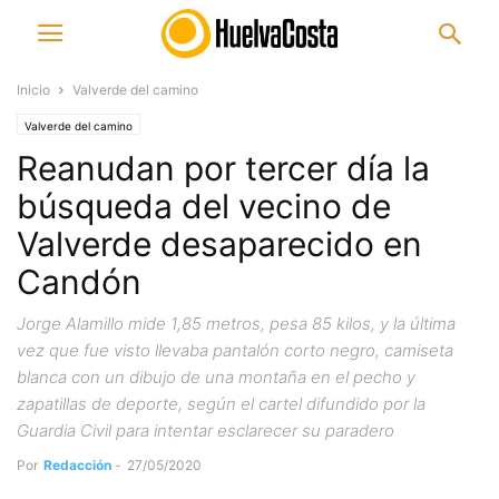
Inicio
Valverde del camino
Valverde del camino
Reanudan por tercer día la
búsqueda del vecino de
Valverde desaparecido en
Candón
Jorge Alamillo mide 1,85 metros, pesa 85 kilos, y la última
vez que fue visto llevaba pantalón corto negro, camiseta
blanca con un dibujo de una montaña en el pecho y
zapatillas de deporte, según el cartel difundido por la
Guardia Civil para intentar esclarecer su paradero
Por
Redacción
-
27/05/2020