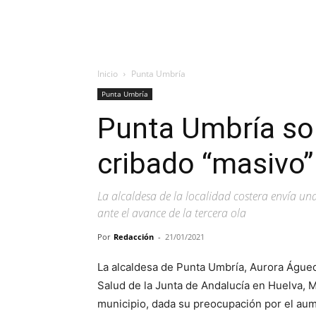
Inicio
Punta Umbría
Punta Umbría
Punta Umbría sol
cribado “masivo”
La alcaldesa de la localidad costera envía u
ante el avance de la tercera ola
Por
Redacción
-
21/01/2021
La alcaldesa de Punta Umbría, Aurora Águedo,
Salud de la Junta de Andalucía en Huelva, M
municipio, dada su preocupación por el aum