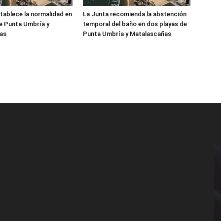
tablece la normalidad en
La Junta recomienda la abstención
de Punta Umbría y
temporal del baño en dos playas de
as
Punta Umbría y Matalascañas