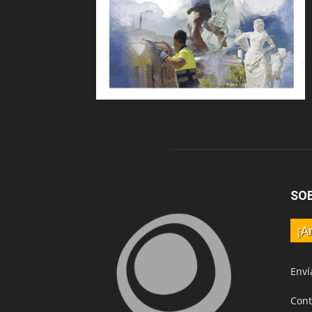
SO
¡A
Enví
Cont