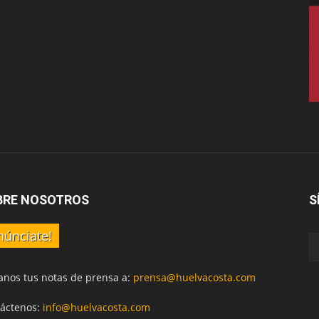
BRE NOSOTROS
S
núnciate!
anos tus notas de prensa a:
prensa@huelvacosta.com
áctenos:
info@huelvacosta.com