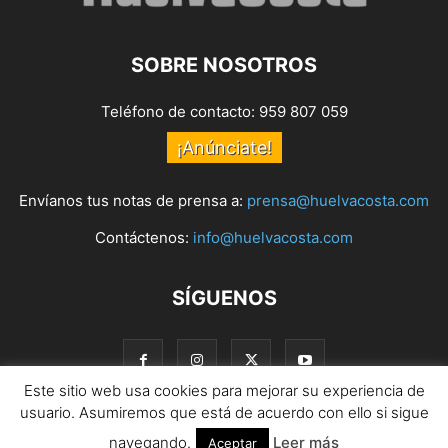
SOBRE NOSOTROS
Teléfono de contacto: 959 807 059
¡Anúnciate!
Envíanos tus notas de prensa a:
prensa@huelvacosta.com
Contáctenos:
info@huelvacosta.com
SÍGUENOS
Este sitio web usa cookies para mejorar su experiencia de
usuario. Asumiremos que está de acuerdo con ello si sigue
navegando.
Leer más
© HuelvaCosta
Aceptar