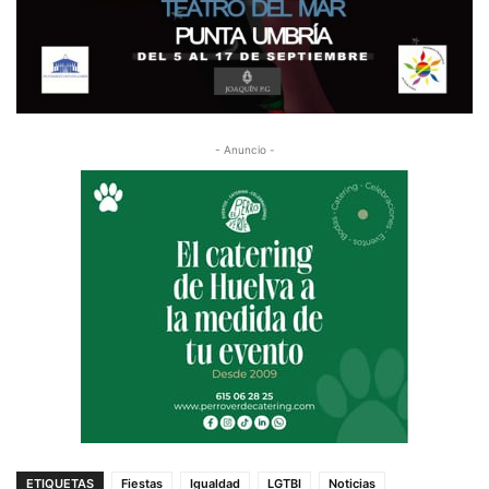
- Anuncio -
ETIQUETAS
Fiestas
Igualdad
LGTBI
Noticias