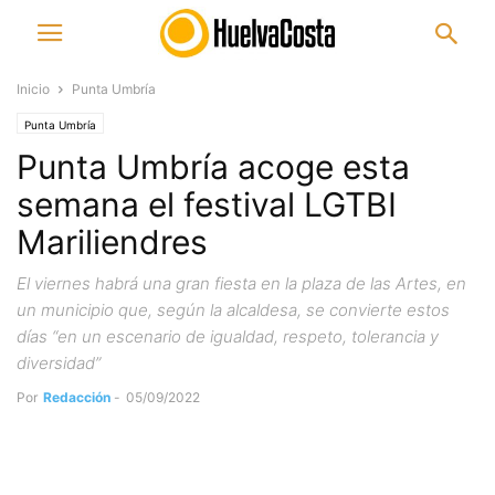
Inicio
Punta Umbría
Punta Umbría
Punta Umbría acoge esta
semana el festival LGTBI
Mariliendres
El viernes habrá una gran fiesta en la plaza de las Artes, en
un municipio que, según la alcaldesa, se convierte estos
días “en un escenario de igualdad, respeto, tolerancia y
diversidad”
Por
Redacción
-
05/09/2022