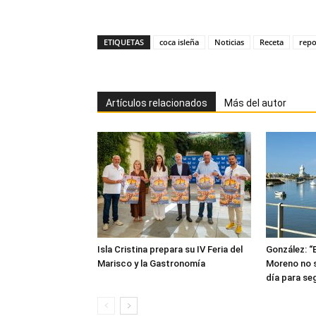
ETIQUETAS
coca isleña
Noticias
Receta
repo
Artículos relacionados
Más del autor
Isla Cristina prepara su IV Feria del
González: “
Marisco y la Gastronomía
Moreno no s
día para seg