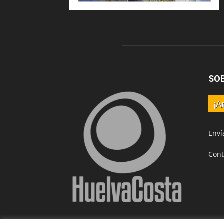
SO
¡A
Enví
Cont