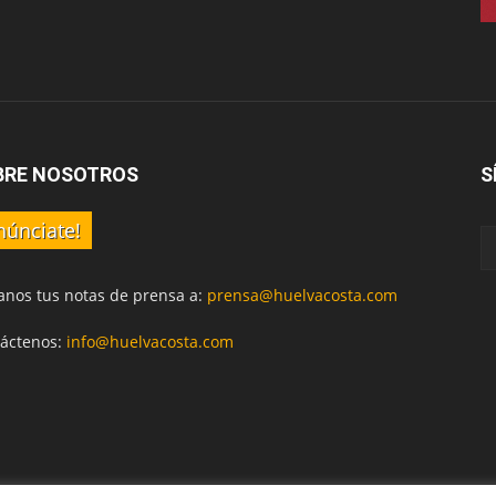
BRE NOSOTROS
S
núnciate!
anos tus notas de prensa a:
prensa@huelvacosta.com
áctenos:
info@huelvacosta.com