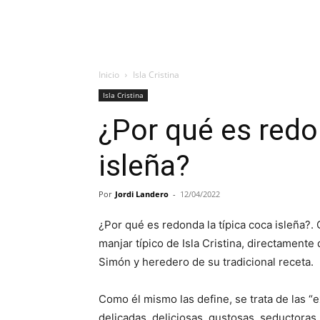
Inicio
Isla Cristina
Isla Cristina
¿Por qué es redo
isleña?
Por
Jordi Landero
-
12/04/2022
¿Por qué es redonda la típica coca isleña?.
manjar típico de Isla Cristina, directament
Simón y heredero de su tradicional receta.
Como él mismo las define, se trata de las “e
delicadas, deliciosas, gustosas, seductoras,