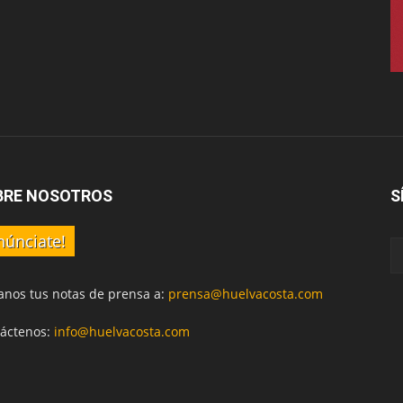
BRE NOSOTROS
S
núnciate!
anos tus notas de prensa a:
prensa@huelvacosta.com
áctenos:
info@huelvacosta.com