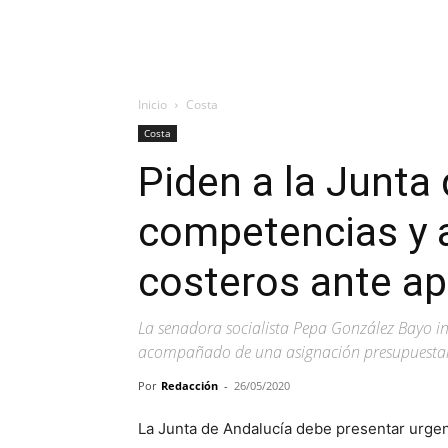
Inicio
Costa
Costa
Piden a la Junta
competencias y 
costeros ante ap
La senadora socialista Pepa González Bayo inc
acompañado de una asignación presupuesta
Por
Redacción
-
26/05/2020
La Junta de Andalucía debe presentar urgen