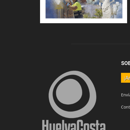
SO
¡A
Enví
Cont