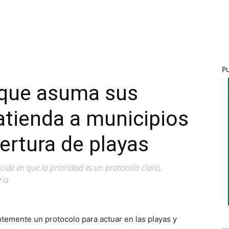
P
 que asuma sus
atienda a municipios
ertura de playas
ide en que la prioridad es un protocolo claro,
ria
temente un protocolo para actuar en las playas y