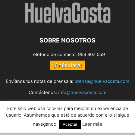
SOBRE NOSOTROS
Teléfono de contacto: 959 807 059
¡Anúnciate!
Envíanos tus notas de prensa a:
prensa@huelvacosta.com
Contáctenos:
info@huelvacosta.com
Este sitio web usa cookies para mejorar su experiencia de
SÍGUENOS
usuario. Asumiremos que está de acuerdo con ello si sigue
navegando.
Leer más
Aceptar