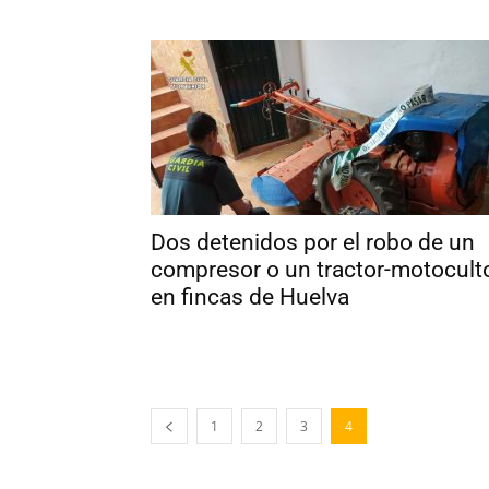
Dos detenidos por el robo de un
compresor o un tractor-motocult
en fincas de Huelva
1
2
3
4