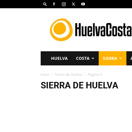
Huelva
Costa
HUELVA
COSTA
SIERRA
Inicio
Sierra de Huelva
Página 4
SIERRA DE HUELVA