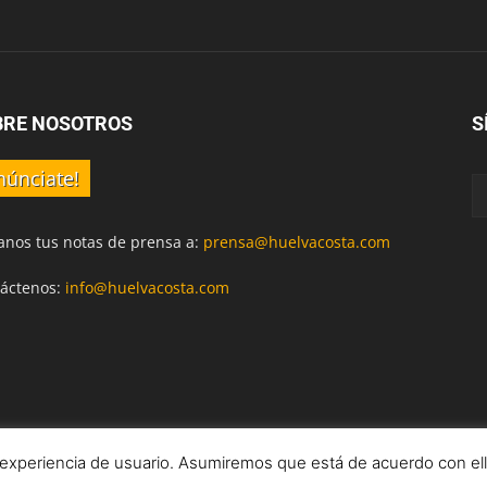
BRE NOSOTROS
S
núnciate!
anos tus notas de prensa a:
prensa@huelvacosta.com
áctenos:
info@huelvacosta.com
 experiencia de usuario. Asumiremos que está de acuerdo con el