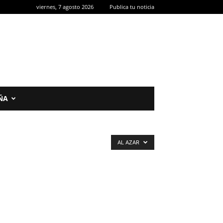
viernes, 7 agosto 2026
Publica tu noticia
ÑA
AL AZAR