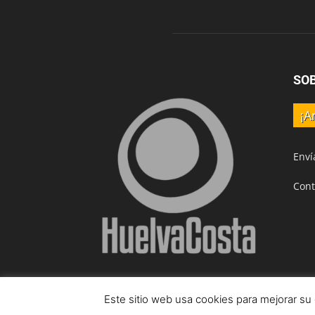
SO
¡A
Enví
Cont
Este sitio web usa cookies para mejorar su
© HuelvaCosta