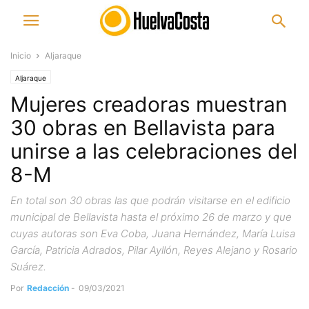
Inicio
Aljaraque
Aljaraque
Mujeres creadoras muestran
30 obras en Bellavista para
unirse a las celebraciones del
8-M
En total son 30 obras las que podrán visitarse en el edificio
municipal de Bellavista hasta el próximo 26 de marzo y que
cuyas autoras son Eva Coba, Juana Hernández, María Luisa
García, Patricia Adrados, Pilar Ayllón, Reyes Alejano y Rosario
Suárez.
Por
Redacción
-
09/03/2021