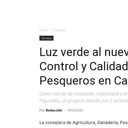
Inicio
Cartaya
Cartaya
Luz verde al nue
Control y Calida
Pesqueros en Ca
Como una de las novedades, implantará una d
tripulados, un proyecto dotado con 2 millone
Por
Redacción
-
10/04/2020
La consejera de Agricultura, Ganadería, Pe