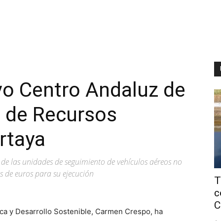
vo Centro Andaluz de
d de Recursos
rtaya
e las unidades de seguimiento de vehículos aéreos no
s de euros para su ejecución
T
c
C
sca y Desarrollo Sostenible, Carmen Crespo, ha