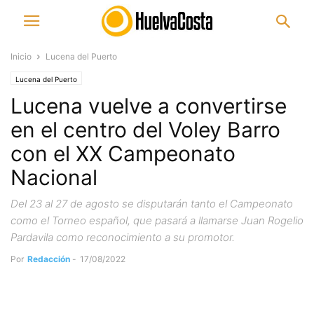
Inicio
Lucena del Puerto
Lucena del Puerto
Lucena vuelve a convertirse
en el centro del Voley Barro
con el XX Campeonato
Nacional
Del 23 al 27 de agosto se disputarán tanto el Campeonato
como el Torneo español, que pasará a llamarse Juan Rogelio
Pardavila como reconocimiento a su promotor.
Por
Redacción
-
17/08/2022