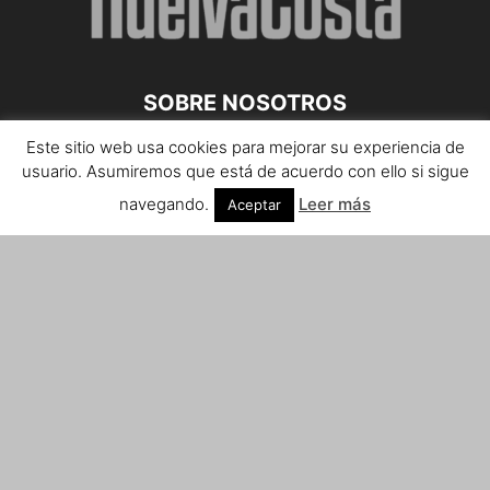
SOBRE NOSOTROS
Este sitio web usa cookies para mejorar su experiencia de
Teléfono de contacto: 959 807 059
usuario. Asumiremos que está de acuerdo con ello si sigue
¡Anúnciate!
navegando.
Leer más
Aceptar
Envíanos tus notas de prensa a:
prensa@huelvacosta.com
Contáctenos:
info@huelvacosta.com
SÍGUENOS