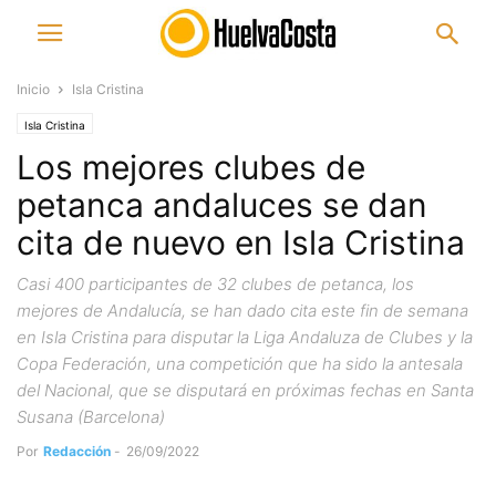
Inicio
Isla Cristina
Isla Cristina
Los mejores clubes de
petanca andaluces se dan
cita de nuevo en Isla Cristina
Casi 400 participantes de 32 clubes de petanca, los
mejores de Andalucía, se han dado cita este fin de semana
en Isla Cristina para disputar la Liga Andaluza de Clubes y la
Copa Federación, una competición que ha sido la antesala
del Nacional, que se disputará en próximas fechas en Santa
Susana (Barcelona)
Por
Redacción
-
26/09/2022