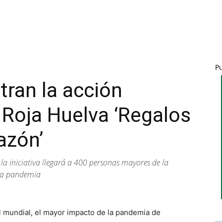
P
ran la acción
z Roja Huelva ‘Regalos
azón’
la iniciativa llegará a 400 personas mayores de la
la pandemia
 mundial, el mayor impacto de la pandemia de