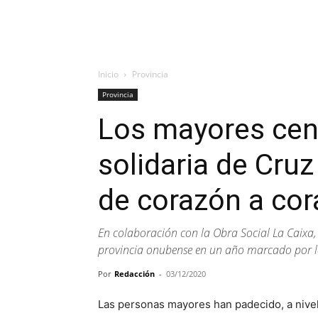
Inicio
Provincia
Provincia
Los mayores cent
solidaria de Cru
de corazón a cor
En colaboración con la Obra Social La Caixa, 
provincia onubense en un año marcado por 
Por
Redacción
-
03/12/2020
Las personas mayores han padecido, a nivel