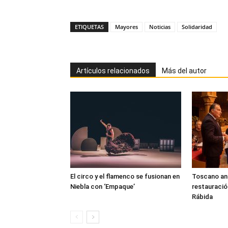
ETIQUETAS
Mayores
Noticias
Solidaridad
Artículos relacionados
Más del autor
El circo y el flamenco se fusionan en
Toscano anun
Niebla con ‘Empaque’
restauració
Rábida