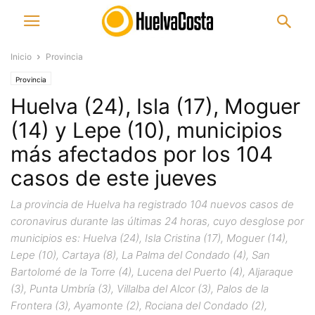
Inicio
Provincia
Provincia
Huelva (24), Isla (17), Moguer
(14) y Lepe (10), municipios
más afectados por los 104
casos de este jueves
La provincia de Huelva ha registrado 104 nuevos casos de
coronavirus durante las últimas 24 horas, cuyo desglose por
municipios es: Huelva (24), Isla Cristina (17), Moguer (14),
Lepe (10), Cartaya (8), La Palma del Condado (4), San
Bartolomé de la Torre (4), Lucena del Puerto (4), Aljaraque
(3), Punta Umbría (3), Villalba del Alcor (3), Palos de la
Frontera (3), Ayamonte (2), Rociana del Condado (2),