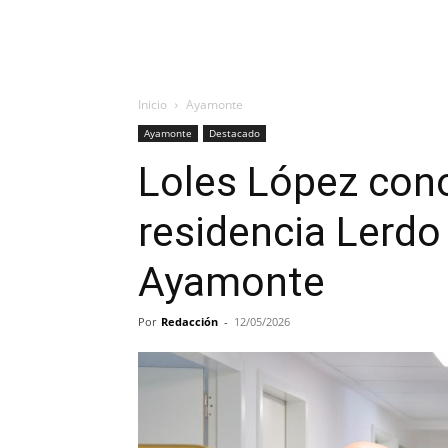
Inicio
Ayamonte
Ayamonte
Destacado
Loles López cono
residencia Lerdo
Ayamonte
Por
Redacción
-
12/05/2026