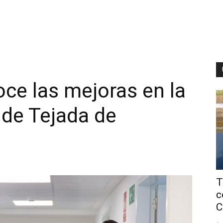
ce las mejoras en la
 de Tejada de
T
c
C