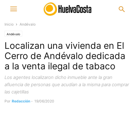
Inicio
Andévalo
Andévalo
Localizan una vivienda en El
Cerro de Andévalo dedicada
a la venta ilegal de tabaco
Los agentes localizaron dicho inmueble ante la gran
afluencia de personas que acudían a la misma para comprar
las cajetillas
Por
Redacción
-
19/06/2020