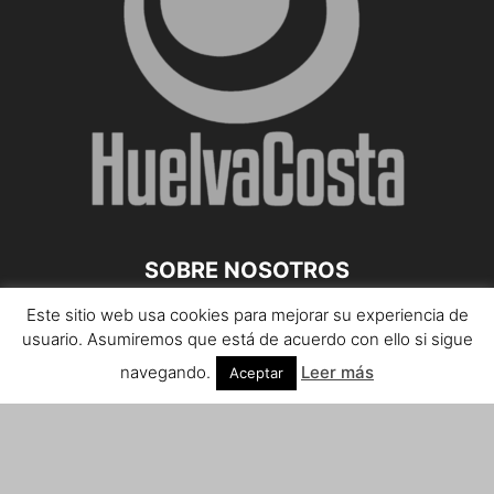
SOBRE NOSOTROS
Este sitio web usa cookies para mejorar su experiencia de
Teléfono de contacto: 959 807 059
usuario. Asumiremos que está de acuerdo con ello si sigue
¡Anúnciate!
navegando.
Leer más
Aceptar
Envíanos tus notas de prensa a:
prensa@huelvacosta.com
Contáctenos:
info@huelvacosta.com