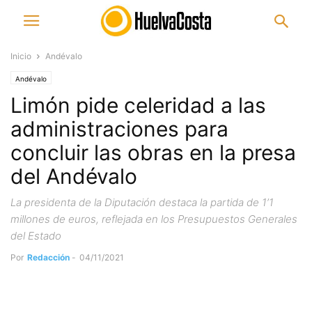
Inicio
Andévalo
Andévalo
Limón pide celeridad a las
administraciones para
concluir las obras en la presa
del Andévalo
La presidenta de la Diputación destaca la partida de 1’1
millones de euros, reflejada en los Presupuestos Generales
del Estado
Por
Redacción
-
04/11/2021