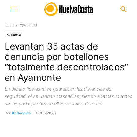
Inicio
Ayamonte
Ayamonte
Levantan 35 actas de
denuncia por botellones
“totalmente descontrolados”
en Ayamonte
En dichas fiestas ni se guardaban las distancias de
seguridad, ni se usaban mascarillas, siendo además muchos
de los participantes en ellas menores de edad
Por
Redacción
-
03/08/2020