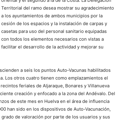
oriental y el segundo a la de la Costa. La Delegación
Territorial del ramo desea mostrar su agradecimiento
a los ayuntamientos de ambos municipios por la
cesión de los espacios y la instalación de carpas y
casetas para uso del personal sanitario equipadas
con todos los elementos necesarios con vistas a
facilitar el desarrollo de la actividad y mejorar su
ascienden a seis los puntos Auto-Vacunas habilitados
ncia. Los otros cuatro tienen como emplazamientos el
recintos feriales de Aljaraque, Bonares y Villanueva
eciente creación y enfocado a la zona del Andévalo. Del
nzos de este mes en Huelva en el área de influencia
.000 han sido en los dispositivos de Auto-Vacunación,
 grado de valoración por parte de los usuarios y sus