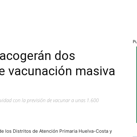
P
 acogerán dos
e vacunación masiva
ividad con la previsión de vacunar a unas 1.600
de los Distritos de Atención Primaria Huelva-Costa y