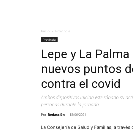
Inicio
Provincia
Provincia
Lepe y La Palma
nuevos puntos d
contra el covid
Ambos dispositivos inician este sábado su act
personas durante la jornada
Por
Redacción
-
18/06/2021
La Consejería de Salud y Familias, a través 