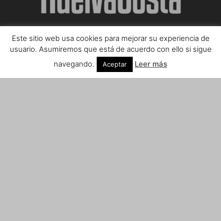
Este sitio web usa cookies para mejorar su experiencia de
SOBRE NOSOTROS
usuario. Asumiremos que está de acuerdo con ello si sigue
navegando.
Leer más
Aceptar
Teléfono de contacto: 959 807 059
¡Anúnciate!
Envíanos tus notas de prensa a:
prensa@huelvacosta.com
Contáctenos:
info@huelvacosta.com
SÍGUENOS