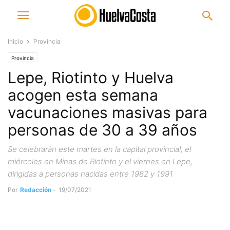
Inicio
Provincia
Provincia
Lepe, Riotinto y Huelva
acogen esta semana
vacunaciones masivas para
personas de 30 a 39 años
Se celebrarán este martes en la capital provincial, el
miércoles en Minas de Riotinto y el viernes en Lepe,
dirigidas a personas nacidas entre 1982 y 1991
Por
Redacción
-
19/07/2021