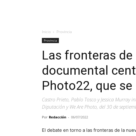
Inicio
Provincia
Provincia
Las fronteras de 
documental cent
Photo22, que se 
Castro Prieto, Pablo Tosco y Jessica Murray in
Diputación y We Are Photo, del 30 de septiem
Por
Redacción
-
06/07/2022
El debate en torno a las fronteras de la nue