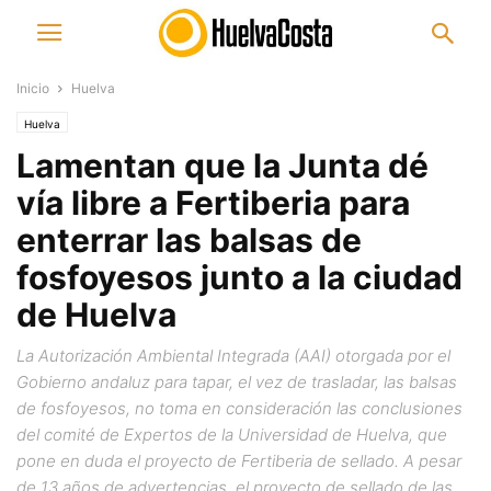
Inicio
Huelva
Huelva
Lamentan que la Junta dé
vía libre a Fertiberia para
enterrar las balsas de
fosfoyesos junto a la ciudad
de Huelva
La Autorización Ambiental Integrada (AAI) otorgada por el
Gobierno andaluz para tapar, el vez de trasladar, las balsas
de fosfoyesos, no toma en consideración las conclusiones
del comité de Expertos de la Universidad de Huelva, que
pone en duda el proyecto de Fertiberia de sellado. A pesar
de 13 años de advertencias, el proyecto de sellado de las