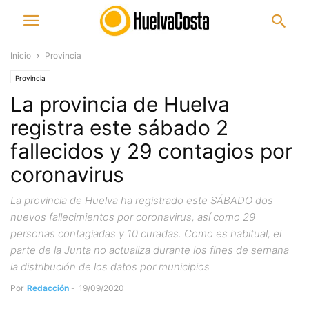
Inicio
Provincia
Provincia
La provincia de Huelva
registra este sábado 2
fallecidos y 29 contagios por
coronavirus
La provincia de Huelva ha registrado este SÁBADO dos
nuevos fallecimientos por coronavirus, así como 29
personas contagiadas y 10 curadas. Como es habitual, el
parte de la Junta no actualiza durante los fines de semana
la distribución de los datos por municipios
Por
Redacción
-
19/09/2020