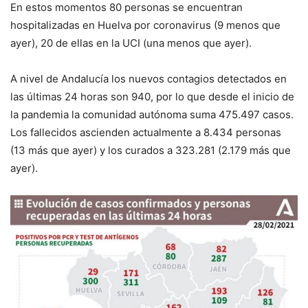
E
n estos momentos
80
personas se encuentran
hospitalizadas en Huelva por
coronavirus (9 menos que
ayer), 20 de
ellas en la UCI
(una menos que ayer)
.
A nivel de
Andalucía los
nuevos contagios detectados en
las últimas 24 horas son 940, por lo que desde el inicio de
la pandemia la comunidad autónoma suma 475.497 casos.
Los f
allecidos ascienden actualmente a
8.434
personas
(
13
más que
ayer
) y los curados a
323.281
(
2.179
más que
ayer
).