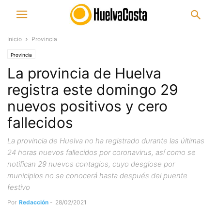
Inicio
Provincia
Provincia
La provincia de Huelva
registra este domingo 29
nuevos positivos y cero
fallecidos
La provincia de Huelva no ha registrado durante las últimas
24 horas nuevos fallecidos por coronavirus, así como se
notifican 29 nuevos contagios, cuyo desglose por
municipios no se conocerá hasta después del puente
festivo
Por
Redacción
-
28/02/2021