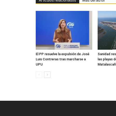
Artículos relacionados
Más del autor
El PP resuelve la expulsión de José
Sanidad res
Luis Contreras tras marcharse a
las playas 
UPU
Matalascañ