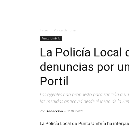
Inicio
Punta Umbría
Punta Umbría
La Policía Local
denuncias por una
Portil
Los agentes han propuesto para sanción a un 
las medidas anticovid desde el inicio de la 
Por
Redacción
-
31/03/2021
La Policía Local de Punta Umbría ha interpu